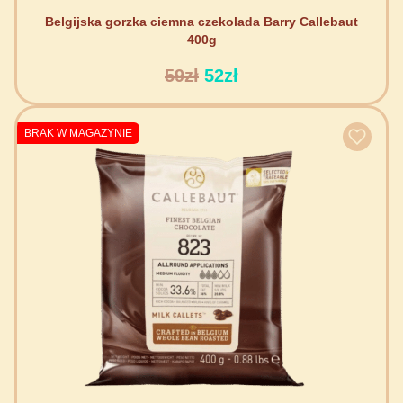
Belgijska gorzka ciemna czekolada Barry Callebaut
400g
59zł
52zł
BRAK W MAGAZYNIE