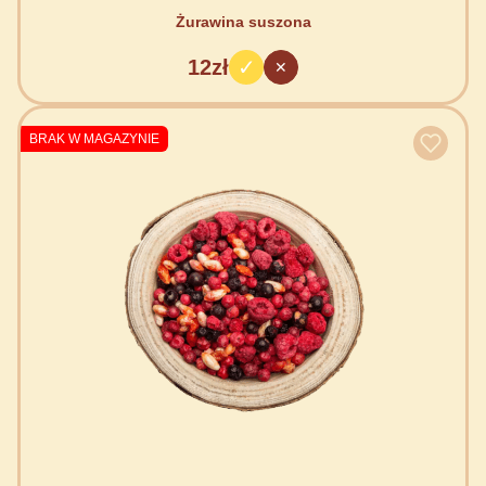
Żurawina suszona
12zł
BRAK W MAGAZYNIE