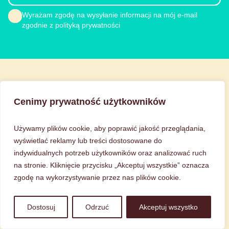
Wyrażam zgodę na wysyłanie informacji na mój e-mail
zgodnie z polityką prywatności
Choco Love
Cenimy prywatność użytkowników
O nas
Kontakt
Używamy plików cookie, aby poprawić jakość przeglądania,
Blog
wyświetlać reklamy lub treści dostosowane do
indywidualnych potrzeb użytkowników oraz analizować ruch
na stronie. Kliknięcie przycisku „Akceptuj wszystkie” oznacza
Obsługa Klienta
zgodę na wykorzystywanie przez nas plików cookie.
FAQ Najczęściej zadawane pytania
Jak pakujemy zamówienia
Dostosuj
Odrzuć
Akceptuj wszystko
Warunki dostawy