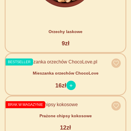
Orzechy laskowe
9zł
BESTSELLER
Mieszanka orzechów ChocoLove
16zł
BRAK W MAGAZYNIE
Prażone chipsy kokosowe
12zł