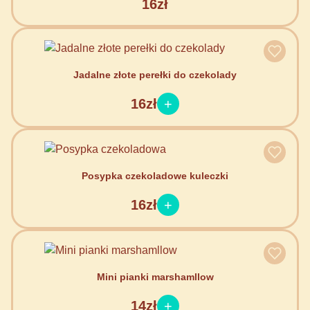
16zł
Jadalne złote perełki do czekolady
16zł
Posypka czekoladowe kuleczki
16zł
Mini pianki marshamllow
14zł