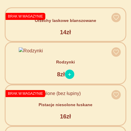
BRAK W MAGAZYNIE
Orzechy laskowe blanszowane
14zł
Rodzynki
8zł
BRAK W MAGAZYNIE
Pistacje niesolone łuskane
16zł