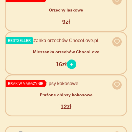
Orzechy laskowe
9zł
BESTSELLER
Mieszanka orzechów ChocoLove
16zł
BRAK W MAGAZYNIE
Prażone chipsy kokosowe
12zł