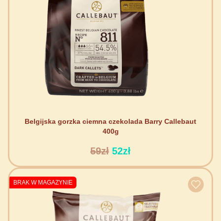
Belgijska gorzka ciemna czekolada Barry Callebaut
400g
59zł
52zł
BRAK W MAGAZYNIE