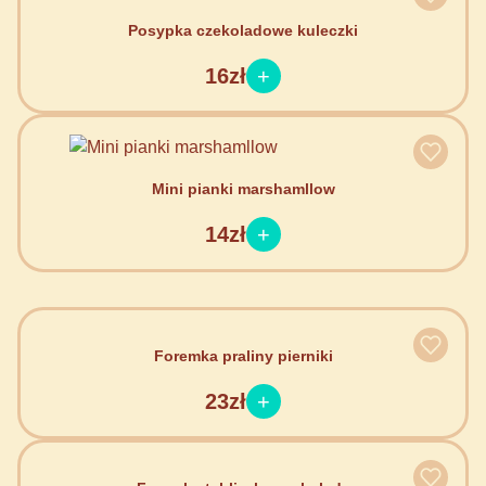
Posypka czekoladowe kuleczki
16zł
Mini pianki marshamllow
14zł
Foremka praliny pierniki
23zł