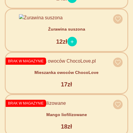
Żurawina suszona
12zł
BRAK W MAGAZYNIE
Mieszanka owoców ChocoLove
17zł
BRAK W MAGAZYNIE
Mango liofilizowane
18zł