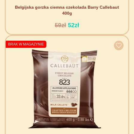
Belgijska gorzka ciemna czekolada Barry Callebaut
400g
59zł
52zł
BRAK W MAGAZYNIE