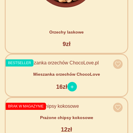
Orzechy laskowe
9zł
BESTSELLER
Mieszanka orzechów ChocoLove
16zł
BRAK W MAGAZYNIE
Prażone chipsy kokosowe
12zł