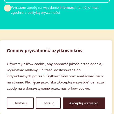
Wyrażam zgodę na wysyłanie informacji na mój e-mail
zgodnie z polityką prywatności
Choco Love
Cenimy prywatność użytkowników
O nas
Kontakt
Używamy plików cookie, aby poprawić jakość przeglądania,
Blog
wyświetlać reklamy lub treści dostosowane do
indywidualnych potrzeb użytkowników oraz analizować ruch
na stronie. Kliknięcie przycisku „Akceptuj wszystkie” oznacza
Obsługa Klienta
zgodę na wykorzystywanie przez nas plików cookie.
FAQ Najczęściej zadawane pytania
Jak pakujemy zamówienia
Dostosuj
Odrzuć
Akceptuj wszystko
Warunki dostawy