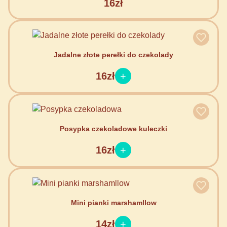
16zł
Jadalne złote perełki do czekolady
16zł
Posypka czekoladowe kuleczki
16zł
Mini pianki marshamllow
14zł