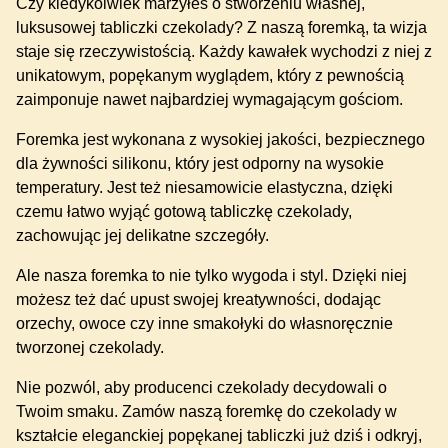
Czy kiedykolwiek marzyłeś o stworzeniu własnej,
luksusowej tabliczki czekolady? Z naszą foremką, ta wizja
staje się rzeczywistością. Każdy kawałek wychodzi z niej z
unikatowym, popękanym wyglądem, który z pewnością
zaimponuje nawet najbardziej wymagającym gościom.
Foremka jest wykonana z wysokiej jakości, bezpiecznego
dla żywności silikonu, który jest odporny na wysokie
temperatury. Jest też niesamowicie elastyczna, dzięki
czemu łatwo wyjąć gotową tabliczkę czekolady,
zachowując jej delikatne szczegóły.
Ale nasza foremka to nie tylko wygoda i styl. Dzięki niej
możesz też dać upust swojej kreatywności, dodając
orzechy, owoce czy inne smakołyki do własnoręcznie
tworzonej czekolady.
Nie pozwól, aby producenci czekolady decydowali o
Twoim smaku. Zamów naszą foremkę do czekolady w
kształcie eleganckiej popękanej tabliczki już dziś i odkryj,