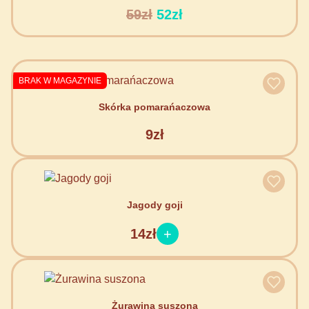
59zł
52zł
BRAK W MAGAZYNIE
Skórka pomarańaczowa
9zł
Jagody goji
14zł
Żurawina suszona