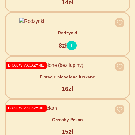
14zł
Rodzynki
8zł
BRAK W MAGAZYNIE
Pistacje niesolone łuskane
16zł
BRAK W MAGAZYNIE
Orzechy Pekan
15zł