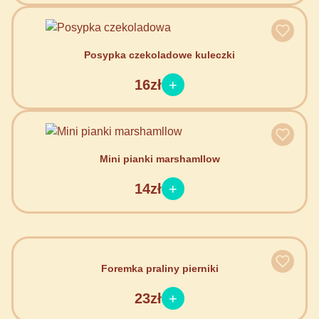
Posypka czekoladowe kuleczki
16zł
Mini pianki marshamllow
14zł
Foremka praliny pierniki
23zł