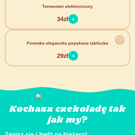
Termometr elektroniczny
34zł
Foremka elegancka popękana tabliczka
29zł
Kochasz czekoladę tak
jak my?
Zapisz się i bądź na bieżąco!