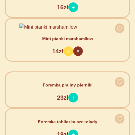
16zł
Mini pianki marshamllow
14zł
Foremka praliny pierniki
23zł
Foremka tabliczka czekolady
19zł