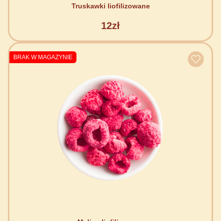
Truskawki liofilizowane
12zł
BRAK W MAGAZYNIE