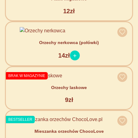
12zł
Orzechy nerkowca (połówki)
14zł
BRAK W MAGAZYNIE
Orzechy laskowe
9zł
BESTSELLER
Mieszanka orzechów ChocoLove