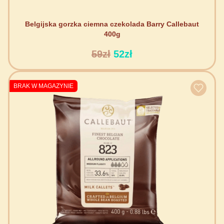
Belgijska gorzka ciemna czekolada Barry Callebaut
400g
59zł
52zł
BRAK W MAGAZYNIE