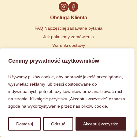
Obsługa Klienta
FAQ Najczęściej zadawane pytania
Jak pakujemy zamówienia
Warunki dostawy
Polityka Prywatności
Cenimy prywatność użytkowników
Regulamin
Kontakt
Używamy plików cookie, aby poprawić jakość przeglądania,
Powiedz nam, czego potrzebujesz!
wyświetlać reklamy lub treści dostosowane do
Masz pytanie dotyczące produktu lub wysyłki?
indywidualnych potrzeb użytkowników oraz analizować ruch
Chcesz sprawdzić status swojego zamówienia?
na stronie. Kliknięcie przycisku „Akceptuj wszystkie” oznacza
zgodę na wykorzystywanie przez nas plików cookie.
WYŚLIJ ZAPYTANIE
Dostosuj
Odrzuć
Akceptuj wszystko
Copyright © 2025 Qwalski | Chocolove