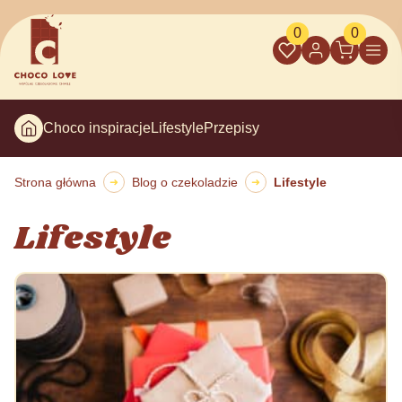
0
0
Choco inspiracje
Lifestyle
Przepisy
Strona główna
Blog o czekoladzie
Lifestyle
➜
➜
Lifestyle