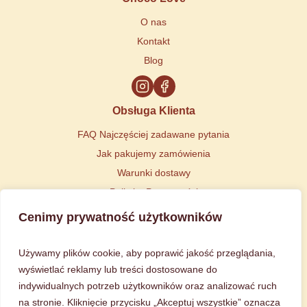
O nas
Kontakt
Blog
Obsługa Klienta
FAQ Najczęściej zadawane pytania
Jak pakujemy zamówienia
Warunki dostawy
Polityka Prywatności
Regulamin
Cenimy prywatność użytkowników
Kontakt
Używamy plików cookie, aby poprawić jakość przeglądania,
Powiedz nam, czego potrzebujesz!
Masz pytanie dotyczące produktu lub wysyłki?
wyświetlać reklamy lub treści dostosowane do
Chcesz sprawdzić status swojego zamówienia?
indywidualnych potrzeb użytkowników oraz analizować ruch
na stronie. Kliknięcie przycisku „Akceptuj wszystkie” oznacza