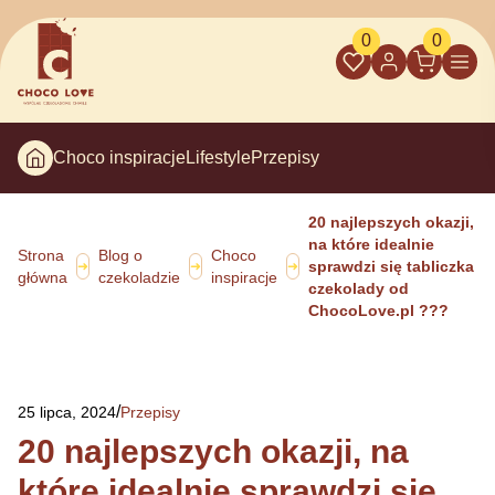
0
0
Choco inspiracje
Lifestyle
Przepisy
20 najlepszych okazji,
na które idealnie
Strona
Blog o
Choco
sprawdzi się tabliczka
➜
➜
➜
główna
czekoladzie
inspiracje
czekolady od
ChocoLove.pl ???
/
25 lipca, 2024
Przepisy
20 najlepszych okazji, na
które idealnie sprawdzi się