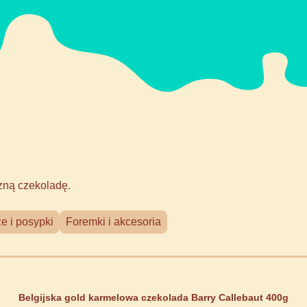
zną czekoladę.
e i posypki
Foremki i akcesoria
Belgijska gold karmelowa czekolada Barry Callebaut 400g