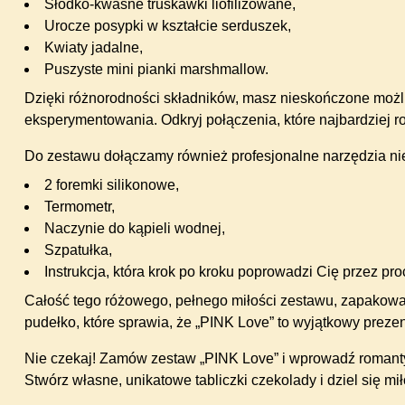
Słodko-kwaśne truskawki liofilizowane,
Urocze posypki w kształcie serduszek,
Kwiaty jadalne,
Puszyste mini pianki marshmallow.
Dzięki różnorodności składników, masz nieskończone możli
eksperymentowania. Odkryj połączenia, które najbardziej 
Do zestawu dołączamy również profesjonalne narzędzia ni
2 foremki silikonowe,
Termometr,
Naczynie do kąpieli wodnej,
Szpatułka,
Instrukcja, która krok po kroku poprowadzi Cię przez pro
Całość tego różowego, pełnego miłości zestawu, zapakowa
pudełko, które sprawia, że „PINK Love” to wyjątkowy preze
Nie czekaj! Zamów zestaw „PINK Love” i wprowadź romanty
Stwórz własne, unikatowe tabliczki czekolady i dziel się m