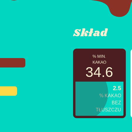
Skład
% MIN.
KAKAO
34.6
2.5
% KAKAO
BEZ
TŁUSZCZU