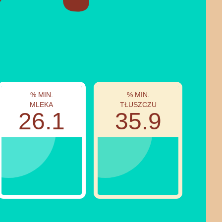
% MIN.
% MIN.
MLEKA
TŁUSZCZU
26.1
35.9