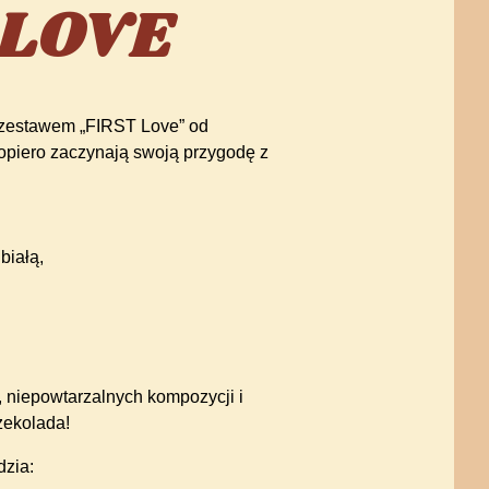
 LOVE
 zestawem „FIRST Love” od
dopiero zaczynają swoją przygodę z
białą,
, niepowtarzalnych kompozycji i
zekolada!
dzia: