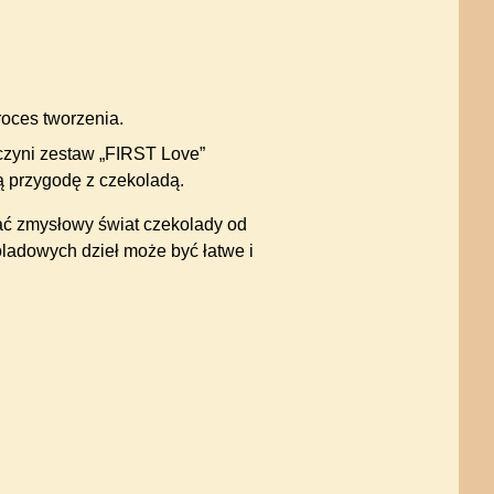
roces tworzenia.
czyni zestaw „FIRST Love”
ą przygodę z czekoladą.
ać zmysłowy świat czekolady od
oladowych dzieł może być łatwe i