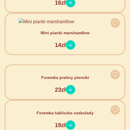
16zł
Mini pianki marshamllow
14zł
Foremka praliny pierniki
23zł
Foremka tabliczka czekolady
19zł