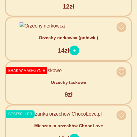
12zł
Orzechy nerkowca (połówki)
14zł
BRAK W MAGAZYNIE
Orzechy laskowe
9zł
BESTSELLER
Mieszanka orzechów ChocoLove