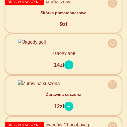
BRAK W MAGAZYNIE
Skórka pomarańaczowa
9zł
Jagody goji
14zł
Żurawina suszona
12zł
BRAK W MAGAZYNIE